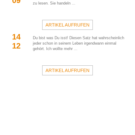
09
zu lesen. Sie handeln ...
ARTIKEL AUFRUFEN
14 
Du bist was Du isst! Diesen Satz hat wahrscheinlich 
jeder schon in seinem Leben irgendwann einmal 
12
gehört. Ich wollte mehr ...
ARTIKEL AUFRUFEN