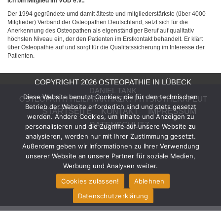
Ich bin Mitglied im VOD e.V.:
Der 1994 gegründete umd damit älteste und mitgliederstärkste (über 4000
Mitglieder) Verband der Osteopathen Deutschland, setzt sich für die
Anerkennung des Osteopathen als eigenständiger Beruf auf qualitativ
höchsten Niveau ein, der den Patienten im Erstkontakt behandelt. Er klärt
über Osteopathie auf und sorgt für die Qualitätssicherung im Interesse der
Patienten.
COPYRIGHT 2026 OSTEOPATHIE IN LÜBECK
DANIEL TANK
Diese Website benutzt Cookies, die für den technischen
OSTEOPATH / HEILPRAKTIKER / PHYSIOTHERAPEUT
Betrieb der Website erforderlich sind und stets gesetzt
STARTSEITE
KONTAKT
IMPRESSUM
werden. Andere Cookies, um Inhalte und Anzeigen zu
DATENSCHUTZ
personalisieren und die Zugriffe auf unsere Website zu
analysieren, werden nur mit Ihrer Zustimmung gesetzt.
Außerdem geben wir Informationen zu Ihrer Verwendung
unserer Website an unsere Partner für soziale Medien,
Werbung und Analysen weiter.
Cookies zulassen!
Ablehnen
Datenschutzerklärung