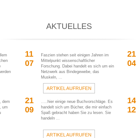
AKTUELLES
11 
21 
llem 
Faszien stehen seit einigen Jahren im 
chen 
Mittelpunkt wissenschaftlicher 
07
04
 
Forschung. Dabei handelt es sich um ein 
erden 
Netzwerk aus Bindegewebe, das 
Muskeln, ...
ARTIKEL AUFRUFEN
21 
14 
, dem 
…..hier einige neue Buchvorschläge. Es 
, um 
handelt sich um Bücher, die mir einfach 
09
12
 
Spaß gebracht haben Sie zu lesen. Sie 
handeln ...
ARTIKEL AUFRUFEN