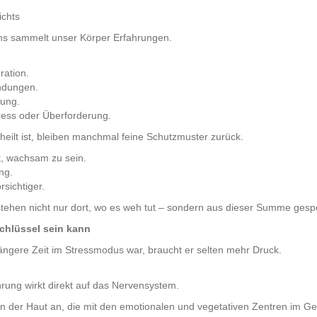
ichts
ns sammelt unser Körper Erfahrungen.
.
ration.
ndungen.
ung.
ess oder Überforderung.
heilt ist, bleiben manchmal feine Schutzmuster zurück.
, wachsam zu sein.
ng.
sichtiger.
tehen nicht nur dort, wo es weh tut – sondern aus dieser Summe ges
chlüssel sein kann
ängere Zeit im Stressmodus war, braucht er selten mehr Druck.
rung wirkt direkt auf das Nervensystem.
in der Haut an, die mit den emotionalen und vegetativen Zentren im G