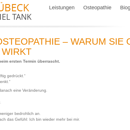
ÜBECK
Leistungen
Osteopathie
Bio
IEL TANK
OSTEOPATHIE – WARUM SIE
 WIRKT
eim ersten Termin überrascht.
“
ftig gedrückt.“
enkt.“
danach eine Veränderung.
.
weniger bedrohlich an.
ch das Gefühl: Ich bin wieder mehr bei mir.