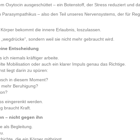
m Oxytocin ausgeschüttet – ein Botenstoff, der Stress reduziert und da
en Parasympathikus – also den Teil unseres Nervensystems, der für Re
Körper bekommt die innere Erlaubnis, loszulassen.
 „wegdrücke“, sondern weil sie nicht mehr gebraucht wird.
eine Entscheidung
 ich niemals kräftiger arbeite.
lte Mobilisation oder auch ein klarer Impuls genau das Richtige.
st liegt darin zu spüren:
nsch in diesem Moment?
r mehr Beruhigung?
ion?
ss eingerenkt werden.
g braucht Kraft.
en – nicht gegen ihn
e als Begleitung.
u.
hichte, die ein Körper mitbringt.