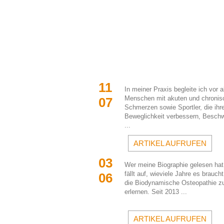
11 
In meiner Praxis begleite ich vor a
Menschen mit akuten und chronis
07
Schmerzen sowie Sportler, die ihre
Beweglichkeit verbessern, Beschw
...
ARTIKEL AUFRUFEN
03 
Wer meine Biographie gelesen hat
fällt auf, wieviele Jahre es braucht
06
die Biodynamische Osteopathie zu
erlernen. Seit 2013 ...
ARTIKEL AUFRUFEN