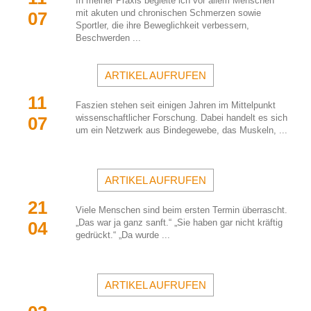
In meiner Praxis begleite ich vor allem Menschen 
mit akuten und chronischen Schmerzen sowie 
07
Sportler, die ihre Beweglichkeit verbessern, 
Beschwerden ...
ARTIKEL AUFRUFEN
11 
Faszien stehen seit einigen Jahren im Mittelpunkt 
wissenschaftlicher Forschung. Dabei handelt es sich 
07
um ein Netzwerk aus Bindegewebe, das Muskeln, ...
ARTIKEL AUFRUFEN
21 
Viele Menschen sind beim ersten Termin überrascht. 
„Das war ja ganz sanft.“ „Sie haben gar nicht kräftig 
04
gedrückt.“ „Da wurde ...
ARTIKEL AUFRUFEN