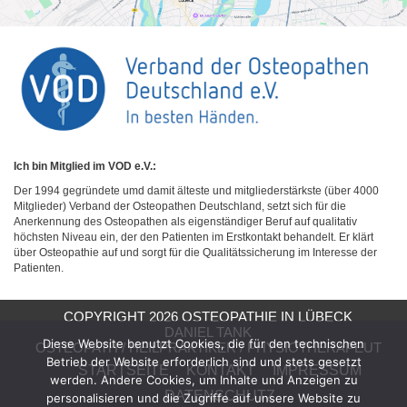
Ich bin Mitglied im VOD e.V.:
Der 1994 gegründete umd damit älteste und mitgliederstärkste (über 4000
Mitglieder) Verband der Osteopathen Deutschland, setzt sich für die
Anerkennung des Osteopathen als eigenständiger Beruf auf qualitativ
höchsten Niveau ein, der den Patienten im Erstkontakt behandelt. Er klärt
über Osteopathie auf und sorgt für die Qualitätssicherung im Interesse der
Patienten.
COPYRIGHT 2026 OSTEOPATHIE IN LÜBECK
DANIEL TANK
Diese Website benutzt Cookies, die für den technischen
OSTEOPATH / HEILPRAKTIKER / PHYSIOTHERAPEUT
Betrieb der Website erforderlich sind und stets gesetzt
STARTSEITE
KONTAKT
IMPRESSUM
werden. Andere Cookies, um Inhalte und Anzeigen zu
DATENSCHUTZ
personalisieren und die Zugriffe auf unsere Website zu